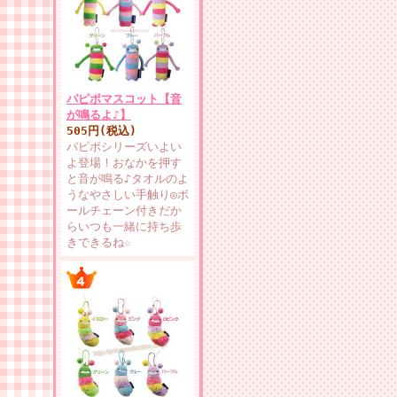
パピポマスコット【音
が鳴るよ♪】
505円(税込)
パピポシリーズいよい
よ登場！おなかを押す
と音が鳴る♪タオルのよ
うなやさしい手触り◎ボ
ールチェーン付きだか
らいつも一緒に持ち歩
きできるね☆