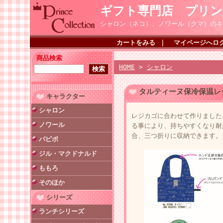
ギフト専門店 プリ
シャロン（ネコ）、ノワール（クマ）のキ
カートをみる
｜
マイページへロ
商品検索
HOME
>
シャロン
タルティーヌ保冷保温
キャラクター
シャロン
レジカゴに合わせて作りました
ノワール
る事により、持ちやすくなり耐
合、三つ折りに収納できます。
パピポ
ジル・マクドナルド
ももろ
そのほか
シリーズ
ランチシリーズ