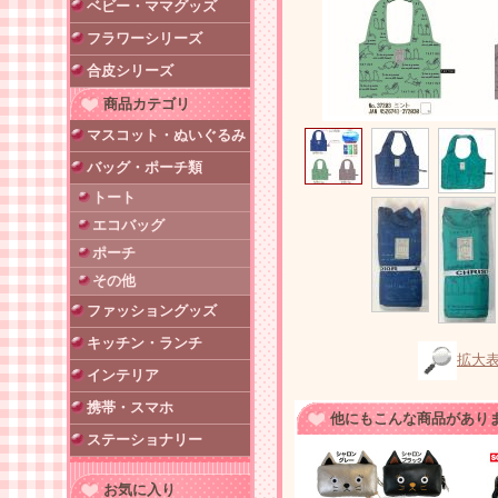
ベビー・ママグッズ
フラワーシリーズ
合皮シリーズ
商品カテゴリ
マスコット・ぬいぐるみ
バッグ・ポーチ類
トート
エコバッグ
ポーチ
その他
ファッショングッズ
キッチン・ランチ
拡大
インテリア
携帯・スマホ
他にもこんな商品があり
ステーショナリー
お気に入り