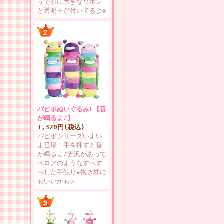
りで頭に大きなリボン
と透明玉が付いてるよ◎
パピポぬいぐるみL【音
が鳴るよ♪】
1,320円(税込)
パピポシリーズいよい
よ登場！手を押すと音
が鳴るよ♪光沢があって
ベロアのようなすべす
べした手触り★抱き枕に
もいいかも◎