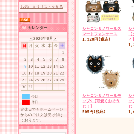
お気に入りリストを見る
カレンダー
シャロン＆ノワールス
シ
マートフォンケース
【
＜
2026年8月
＞
1,320円(税込)
＾
1
日
月
火
水
木
金
土
1
2
3
4
5
6
7
8
9
10
11
12
13
14
15
16
17
18
19
20
21
22
23
24
25
26
27
28
29
30
31
シャロン＆ノワールモ
シ
今日
ップS【可愛くおそう
ッ
休日
じ！】
じ
定休日でもホームページ
505円(税込)
1
からのご注文は受け付け
ております。