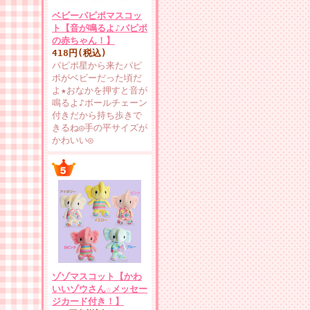
ベビーパピポマスコッ
ト【音が鳴るよ♪パピポ
の赤ちゃん！】
418円(税込)
パピポ星から来たパピ
ポがベビーだった頃だ
よ★おなかを押すと音が
鳴るよ♪ボールチェーン
付きだから持ち歩きで
きるね◎手の平サイズが
かわいい◎
ゾゾマスコット【かわ
いいゾウさん☆メッセー
ジカード付き！】