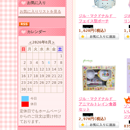
お気に入り
お気に入りリストを見る
ジル・マクドナルド
ジ
フェイス型ポーチ
リ
1,628円(税込)
1,
カレンダー
＜
2026年8月
＞
日
月
火
水
木
金
土
1
2
3
4
5
6
7
8
9
10
11
12
13
14
15
16
17
18
19
20
21
22
23
24
25
26
27
28
29
30
31
今日
ジル・マクドナルド
アニマルトレイン食器
休日
ゾ
セット
定休日でもホームページ
い
からのご注文は受け付け
ジ
2,970円(税込)
ております。
83