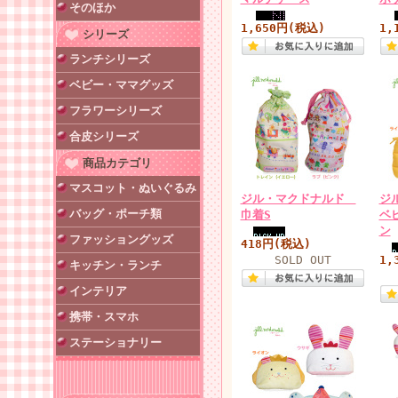
そのほか
1,650円(税込)
1,
シリーズ
ランチシリーズ
ベビー・ママグッズ
フラワーシリーズ
合皮シリーズ
商品カテゴリ
マスコット・ぬいぐるみ
ジル・マクドナルド
ジ
バッグ・ポーチ類
巾着S
ベ
ン
ファッショングッズ
418円(税込)
SOLD OUT
1,
キッチン・ランチ
インテリア
携帯・スマホ
ステーショナリー