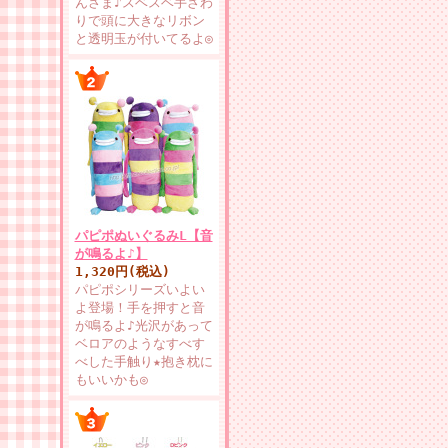
んさま♪スベスベ手ざわ
りで頭に大きなリボン
と透明玉が付いてるよ◎
パピポぬいぐるみL【音
が鳴るよ♪】
1,320円(税込)
パピポシリーズいよい
よ登場！手を押すと音
が鳴るよ♪光沢があって
ベロアのようなすべす
べした手触り★抱き枕に
もいいかも◎