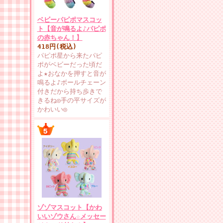
ベビーパピポマスコッ
ト【音が鳴るよ♪パピポ
の赤ちゃん！】
418円(税込)
パピポ星から来たパピ
ポがベビーだった頃だ
よ★おなかを押すと音が
鳴るよ♪ボールチェーン
付きだから持ち歩きで
きるね◎手の平サイズが
かわいい◎
ゾゾマスコット【かわ
いいゾウさん☆メッセー