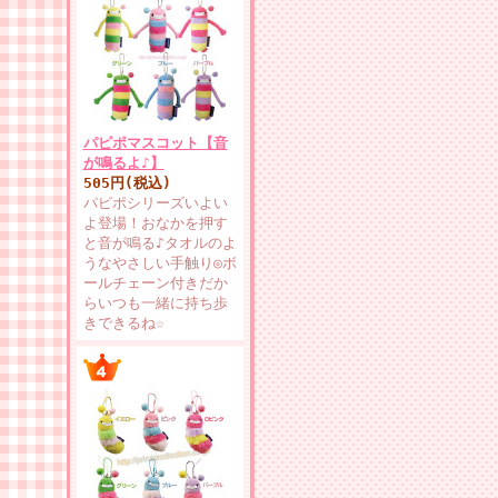
パピポマスコット【音
が鳴るよ♪】
505円(税込)
パピポシリーズいよい
よ登場！おなかを押す
と音が鳴る♪タオルのよ
うなやさしい手触り◎ボ
ールチェーン付きだか
らいつも一緒に持ち歩
きできるね☆