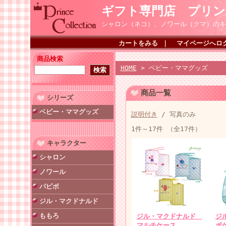
ギフト専門店 プリ
シャロン（ネコ）、ノワール（クマ）のキ
カートをみる
｜
マイページへロ
商品検索
HOME
> ベビー・ママグッズ
商品一覧
シリーズ
ベビー・ママグッズ
説明付き
/ 写真のみ
1件～17件 （全17件）
キャラクター
シャロン
ノワール
パピポ
ジル・マクドナルド
ももろ
ジル・マクドナルド
ジ
マルチケース
ポ